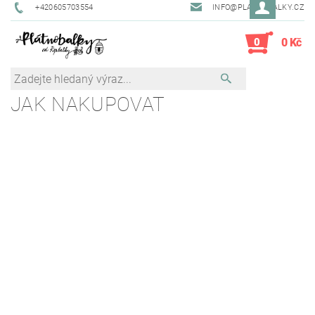
+420605703554
INFO@PLATNOBALKY.CZ
0
0 Kč
JAK NAKUPOVAT