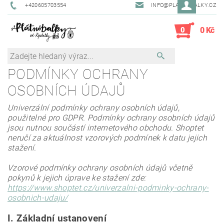
+420605703554
INFO@PLATNOBALKY.CZ
0
0 Kč
PODMÍNKY OCHRANY
OSOBNÍCH ÚDAJŮ
Univerzální podmínky ochrany osobních údajů,
použitelné pro GDPR. Podmínky ochrany osobních údajů
jsou nutnou součástí internetového obchodu. Shoptet
neručí za aktuálnost vzorových podmínek k datu jejich
stažení.
Vzorové podmínky ochrany osobních údajů včetně
pokynů k jejich úprave ke stažení zde:
https://www.shoptet.cz/univerzalni-podminky-ochrany-
osobnich-udaju/
I.
Základní ustanovení